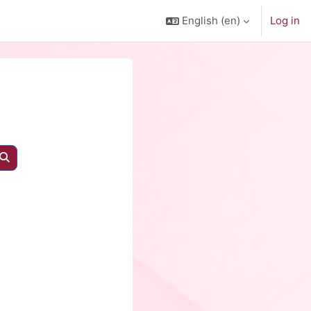
English ‎(en)‎
Log in
Search courses