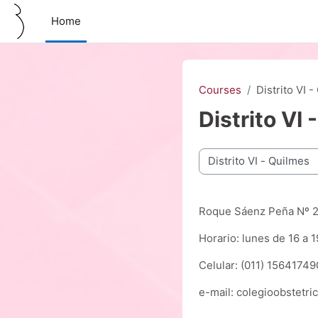
Skip to main content
Home
Courses
Distrito VI 
Distrito VI 
Course categories
Roque Sáenz Peña Nº 26
Horario: lunes de 16 a 1
Celular: (011) 1564174
e-mail: colegioobstetr